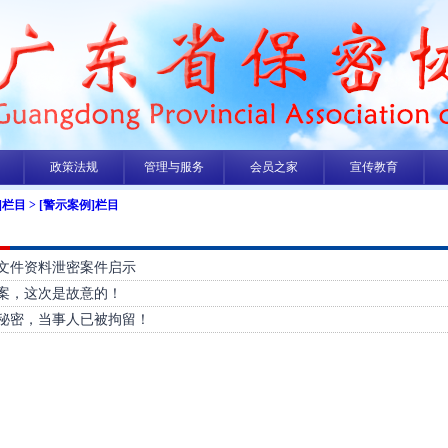
政策法规
管理与服务
会员之家
宣传教育
]栏目
> [警示案例]栏目
文件资料泄密案件启示
案，这次是故意的！
秘密，当事人已被拘留！