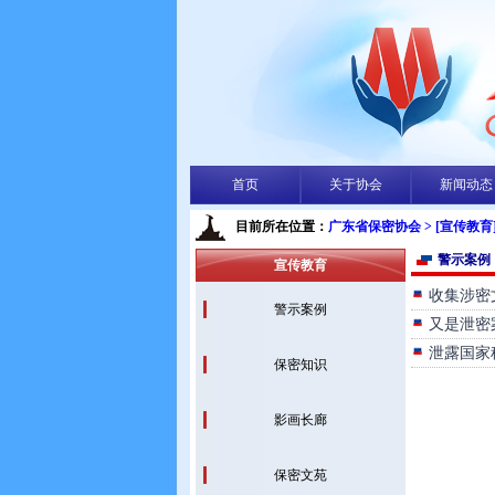
首页
关于协会
新闻动态
目前所在位置：
广东省保密协会
> [宣传教育
警示案例
宣传教育
收集涉密
警示案例
又是泄密
泄露国家
保密知识
影画长廊
保密文苑